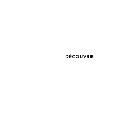
STE
EMPLOYÉ D’ÉTAGE
E
H/F
DÉCOUVRIR