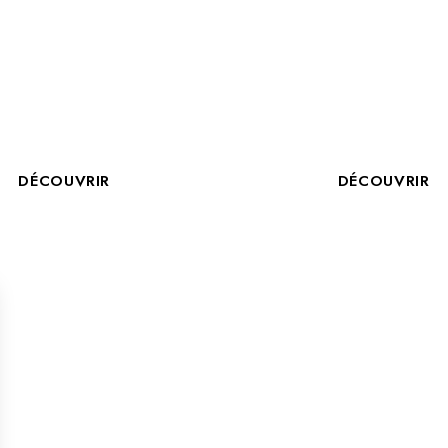
LOYÉ D’ÉTAGE
RÉCEPTIONNI
H/F
HÔTELLERI
DÉCOUVRIR
DÉCOUVRIR