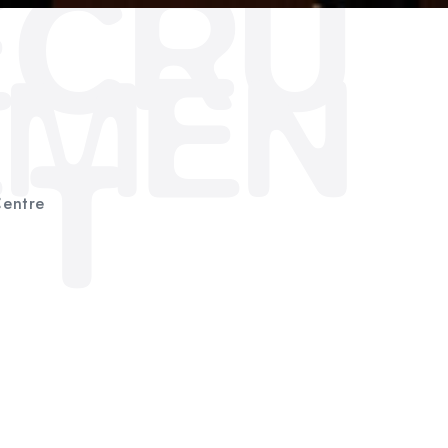
ECRU
EMEN
T
Centre