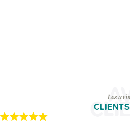
AV
Les avis
CLI
CLIENTS