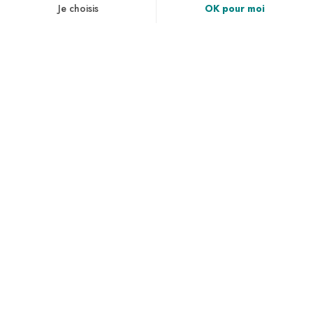
Événements de communication
DÉCOUVRIR
NEWSLETTER
Inscrivez vous pour recevoir toutes les infos, avoir
accès à des exclusivités et bien plus encore.