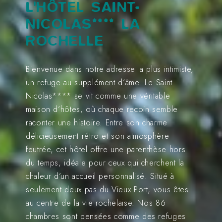
L'HÔTEL SAINT-
NICOLAS**** LA
ROCHELLE
Bienvenue dans notre adresse la plus intimiste,
un refuge au supplément d’âme. Le Saint-
Nicolas**** se vit comme une véritable
maison d’hôtes, où chaque recoin semble
raconter une histoire. Entre son charme
délicieusement rétro et son atmosphère
feutrée, cet hôtel offre une parenthèse hors
du temps, idéale pour ceux qui cherchent la
chaleur d’un accueil personnalisé. Situé à
seulement deux pas du Vieux Port, vous êtes
au centre de la vie rochelaise. Nos 86
chambres sont pensées comme des refuges