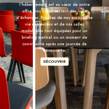
l’hébergement est au cœur de notre
offre, nos hôtels restent des lieux
d’échanges. Profitez de nos espaces de
vie chaleureux et de nos salles
modulables tout équipées pour un
briefing matinal ou un moment de
convivialité après une journée de
découverte.
DÉCOUVRIR