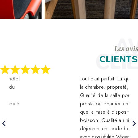
AV
Les avis
CLI
CLIENTS
Tout était parfait. La qualité de
la chambre, propreté, literie.
Qualité de la salle pour la
prestation équipement ainsi
que la mise à disposition de
boisson. Qualité au niveau du
déjeuner en mode buffet
avec possibilité Végan.