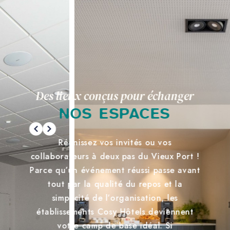
Des lieux conçus pour échanger
NOS ESPACES
Réunissez vos invités ou vos
collaborateurs à deux pas du Vieux Port !
Parce qu’un événement réussi passe avant
tout par la qualité du repos et la
simplicité de l’organisation, les
établissements Cosy Hôtels deviennent
votre camp de base idéal. Si