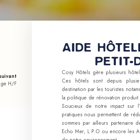
+33 (0)5 17 26 82 00
DE
AIDE HÔTEL
PETIT-
Cosy Hôtels gère plusieurs hôte
 suivant
Ces hôtels sont depuis plusi
age H/F
destination par les touristes nota
la politique de rénovation produit.
Soucieux de notre impact sur l
pratiques nous permettent de ré
sommes par ailleurs partenaire d
Echo Mer, L.P.O ou encore les Ail
de notre environnement.