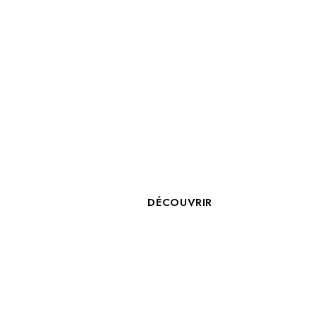
TRE
LES 5 MEILLEURES
ATION
ACTIVITÉS POUR UN
 AVEC
TEAM BUILDING À LA
LS
ROCHELLE
DÉCOUVRIR