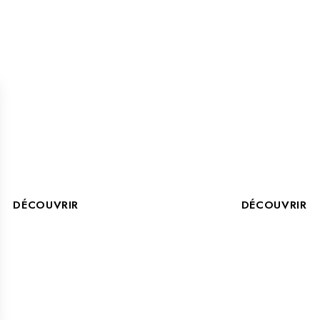
COLAS MEKIL,
RÉSERVEZ VO
ECTEUR DU B&B
SALLE DE FORM
OCHELLE CENTRE
À LA ROCHELLE
***
COSY HOTE
DÉCOUVRIR
DÉCOUVRIR