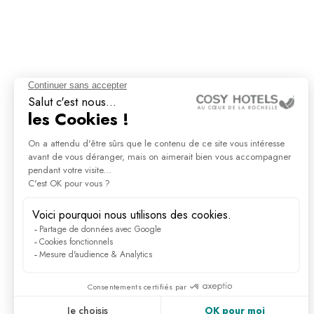
OCEAN LOVERS 2026
: QUAND LA SAINT-
VALENTIN RIME AVEC
NI
ENGAGEMENT POUR
DIR
L’OCÉAN À LA
LA R
ROCHELLE
DÉCOUVRIR