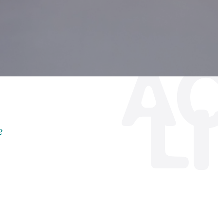
+33 (0)5 17 26 82 00
A
DE
L
e