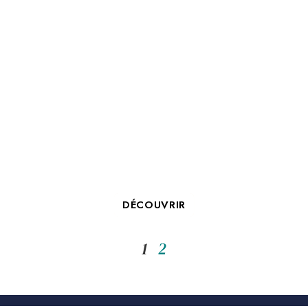
NOS ÉTABLISSEMENTS AVEC
SALLE DE CONFÉRENCE À LA
ROCHELLE
DÉCOUVRIR
1
2