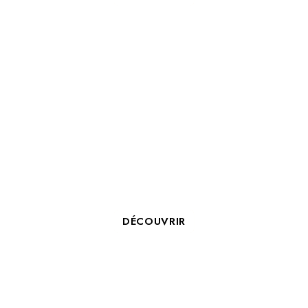
LES 5 MEILLEURES ACTIVITÉS
POUR UN TEAM BUILDING À LA
ROCHELLE
DÉCOUVRIR