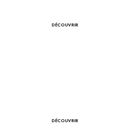
ORGANISER VOTRE TEAM
BUILDING À LA ROCHELLE
DÉCOUVRIR
5 BONNES RAISONS
D’ORGANISER VOTRE
SÉMINAIRE À LA ROCHELLE
DÉCOUVRIR