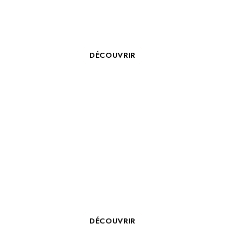
NICOLAS MEKIL, DIRECTEUR
DU B&B LA ROCHELLE CENTRE
***
DÉCOUVRIR
RÉSERVEZ VOTRE SALLE DE
FORMATION À LA ROCHELLE
AVEC COSY HOTELS
DÉCOUVRIR