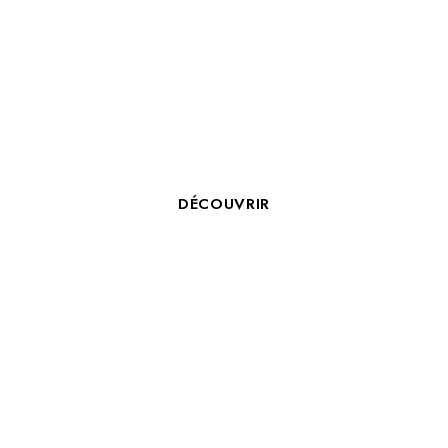
ORGANISEZ UN SÉMINAIRE À
LA ROCHELLE AVEC COSY
HOTELS
DÉCOUVRIR