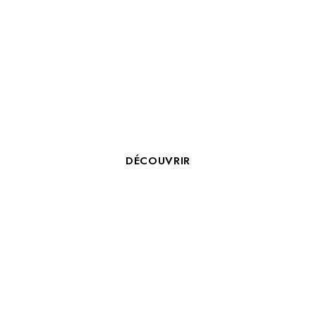
OCEAN LOVERS 2026 : QUAND
LA SAINT-VALENTIN RIME AVEC
ENGAGEMENT POUR L’OCÉAN
À LA ROCHELLE
DÉCOUVRIR